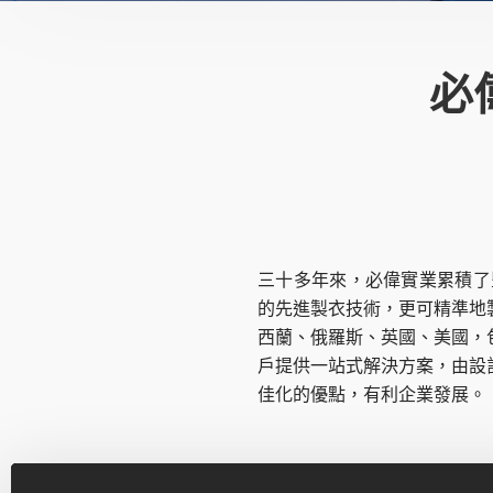
必
三十多年來，必偉實業累積了
的先進製衣技術，更可精準地
西蘭、俄羅斯、英國、美國，
戶提供一站式解決方案，由設
佳化的優點，有利企業發展。