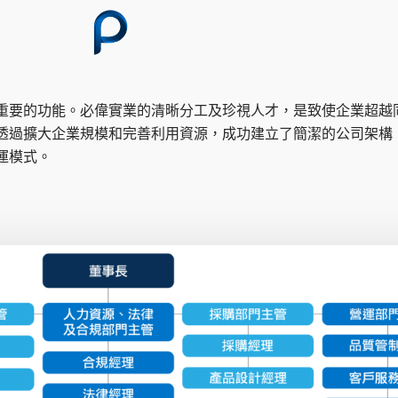
重要的功能。必偉實業的清晰分工及珍視人才，是致使企業超越
透過擴大企業規模和完善利用資源，成功建立了簡潔的公司架構
運模式。