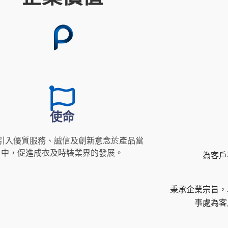
使命
引入優質服務、誠信及創新意念於產品當
中，促進成衣及時裝業界的發展。
為客戶
秉承企業宗旨，
事處為客