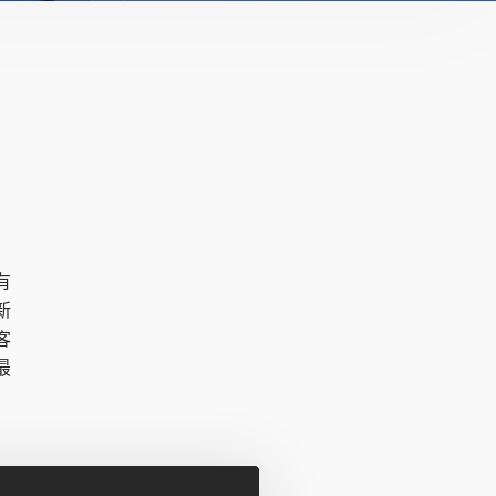
有
新
客
最