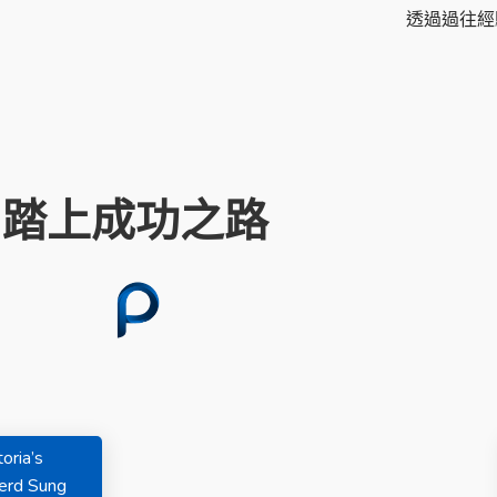
透過過往經
踏上成功之路
ria’s
ferd Sung