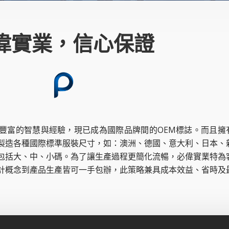
偉實業，信心保證
豐富的智慧與經驗，現已成為國際品牌間的OEM標誌。而且擁
製造各種國際標準服裝尺寸，如：澳洲、德國、意大利、日本、
包括大、中、小碼。為了讓生產過程更簡化流暢，必偉實業特為
計概念到產品生產皆可一手包辦，此策略兼具成本效益、省時及