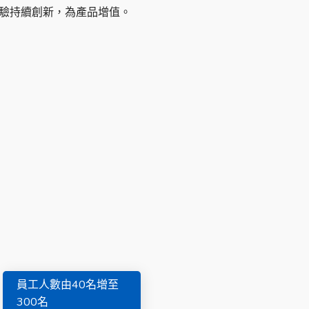
驗持續創新，為產品增值。
員工人數由40名增至
300名