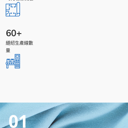
60
+
縫紉生產線數
量
01