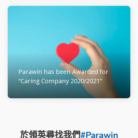
Parawin has been Awarded for
“Caring Company 2020/2021”
於領英尋找我們
#Parawin